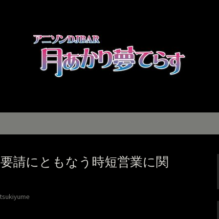
月あかり夢てらす」の最新情報
り夢てらす」のブ
短要請にともなう時短営業に関
tsukiyume