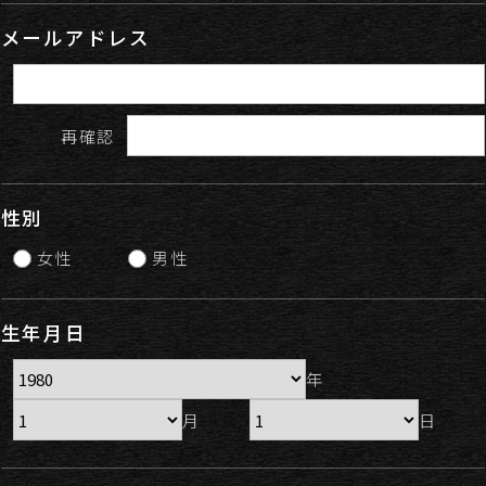
メールアドレス
再確認
性別
女性
男性
生年月日
年
月
日